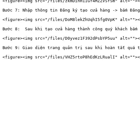
<figure><img src="/files/zkmDinH1IGf4MZZVSfSm" alt=""><
Bước 7: Nhập thông tin Đăng ký tạo cửa hàng -> bấm Đăng
<figure><img src="/files/DoM8lekZhUqhI5fg0VpK" alt=""><
Bước 8:  Sau khi tạo cửa hàng thành công quý khách bấm 
<figure><img src="/files/D0yvez1F392dPsbYP5uu" alt=""><
Bước 9: Giao diện trang quản trị sau khi hoàn tất quá t