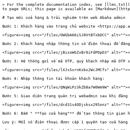
> For the complete documentation index, see [llms.txt](
to page URLs; this page is available as [Markdown](http
# Tạo mới cửa hàng & trải nghiệm trên web Abaha admin

Bước 1: Khách hàng vào trang chủ website <https://app.a
<figure><img src="/files/OWGbA66iSJ0VtBTxbDCC" alt=""><
Bước 2: Khách hàng nhập thông tin số điện thoại để đăng
<figure><img src="/files/jBixoWGZxBr0iFdPDpD3" alt=""><
Bước 3: Hệ thống gửi về mã OTP, quý khách nhập mã OTP s
<figure><img src="/files/lXJsSxrnKxbx2WcJMCfs" alt=""><
Bước 4: Nhập thông tin tài khoản khách hàng:

<figure><img src="/files/QNqWiPz3kZb8a7W0Wm9W" alt=""><
Bước 5: Giao diện trang quản trị webadmin sau khi đăng 
<figure><img src="/files/dcd31s4ODjsksx295onz" alt=""><
Bước 6: Bấm " **Tạo cửa hàng"** để tạo thông tin gian h
Lưu ý: Mỗi số điện thoại được cấp 1 quyền tạo cửa hàng
