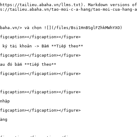
https://tailieu.abaha.vn/llms.txt). Markdown versions of
s://tailieu.abaha.vn/tao-moi-c-a-hang/tao-moi-cua-hang-a
baha.vn/> và chọn ![](/files/Bsi1HnBSglFZhkMWhYXO)

figcaption></figcaption></figure>

 ký tài khoản -> Bấm **Tiếp theo**

figcaption></figcaption></figure>

au đó bấm **tiếp theo**

figcaption></figcaption></figure>

figcaption></figcaption></figure>

nhập

figcaption></figcaption></figure>

àng
