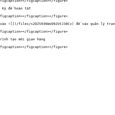
figcaption></figcaption></figure>

 Ký để hoàn tất

figcaption></figcaption></figure>

vào ![](/files/s2DZS936WoO92UtJ38Cv) để vào quản lý tran
figcaption></figcaption></figure>

rình tạo mới gian hàng
