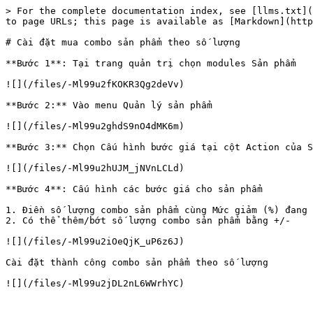
> For the complete documentation index, see [llms.txt](
to page URLs; this page is available as [Markdown](http
# Cài đặt mua combo sản phẩm theo số lượng

**Bước 1**: Tại trang quản trị chọn modules Sản phẩm

![](/files/-Ml99u2fKOKR3Qg2deVv)

**Bước 2:** Vào menu Quản lý sản phẩm

![](/files/-Ml99u2ghdS9nO4dMK6m)

**Bước 3:** Chọn Cấu hình bước giá tại cột Action của S
![](/files/-Ml99u2hUJM_jNVnLCLd)

**Bước 4**: Cấu hình các bước giá cho sản phẩm

1. Điền số lượng combo sản phẩm cùng Mức giảm (%) đang 
2. Có thể thêm/bớt số lượng combo sản phẩm bằng +/-

![](/files/-Ml99u2iOeQjK_uP6z6J)

Cài đặt thành công combo sản phẩm theo số lượng
