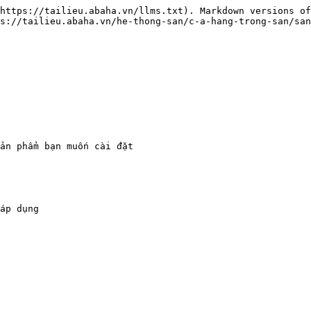
https://tailieu.abaha.vn/llms.txt). Markdown versions of
s://tailieu.abaha.vn/he-thong-san/c-a-hang-trong-san/san
ản phẩm bạn muốn cài đặt

áp dụng
