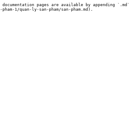
 documentation pages are available by appending `.md` 
-pham-1/quan-ly-san-pham/san-pham.md).
