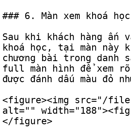
### 6. Màn xem khoá học

Sau khi khách hàng ấn v
khoá học, tại màn này k
chương bài trong danh s
full màn hình để xem rõ
được đánh dấu màu đỏ nh
<figure><img src="/file
alt="" width="188"><fig
</figure>
