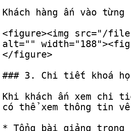
Khách hàng ấn vào từng 
<figure><img src="/file
alt="" width="188"><fig
</figure>

### 3. Chi tiết khoá học
Khi khách ấn xem chi ti
có thể xem thông tin về:
* Tổng bài giảng trong k