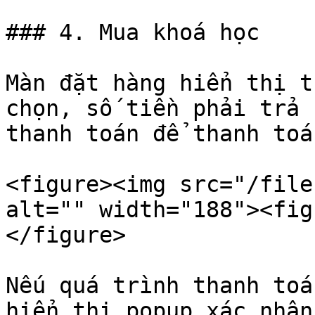
### 4. Mua khoá học

Màn đặt hàng hiển thị t
chọn, số tiền phải trả 
thanh toán để thanh toá
<figure><img src="/file
alt="" width="188"><fig
</figure>

Nếu quá trình thanh toá
hiển thị popup xác nhận