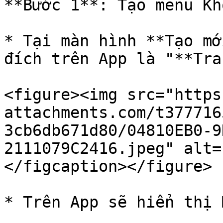
**Bước 1**: Tạo menu Kh
* Tại màn hình **Tạo mớ
đích trên App là "**Tra
<figure><img src="https
attachments.com/t377716
3cb6db671d80/04810EB0-9
2111079C2416.jpeg" alt=
</figcaption></figure>

* Trên App sẽ hiển thị 