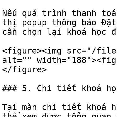
Nếu quá trình thanh toá
thị popup thông báo Đặt
cần chọn lại khoá học đ
<figure><img src="/file
alt="" width="188"><fig
</figure>

### 5. Chi tiết khoá họ
Tại màn chi tiết khoá h
thể xem được tổng quan 