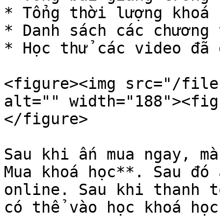
* Tổng thời lượng khoá h
* Danh sách các chương 
* Học thử các video đã 
<figure><img src="/file
alt="" width="188"><fig
</figure>

Sau khi ấn mua ngay, mà
Mua khoá học**. Sau đó 
online. Sau khi thanh t
có thể vào học khoá học 