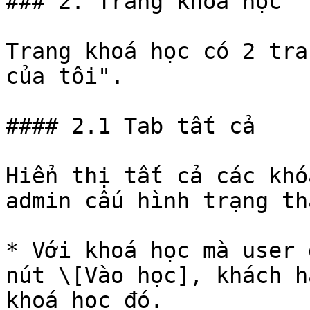
### 2. Trang khoá học

Trang khoá học có 2 tra
của tôi".

#### 2.1 Tab tất cả

Hiển thị tất cả các khó
admin cấu hình trạng th
* Với khoá học mà user 
nút \[Vào học], khách h
khoá học đó.
