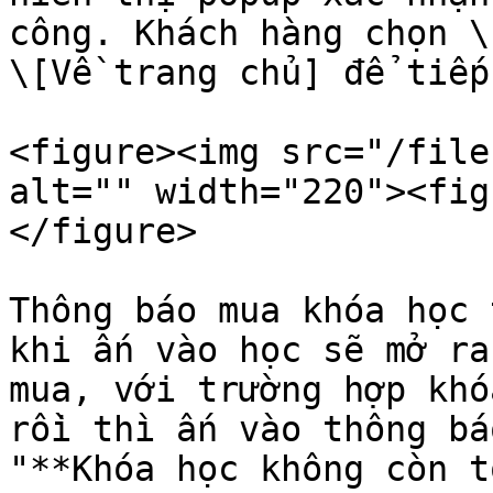
công. Khách hàng chọn \
\[Về trang chủ] để tiếp
<figure><img src="/file
alt="" width="220"><fig
</figure>

Thông báo mua khóa học 
khi ấn vào học sẽ mở ra
mua, với trường hợp khó
rồi thì ấn vào thông bá
"**Khóa học không còn t