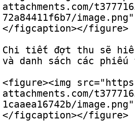
attachments.com/t377716
72a84411f6b7/image.png"
</figcaption></figure>

Chi tiết đợt thu sẽ hiể
và danh sách các phiếu 
<figure><img src="https
attachments.com/t377716
1caaea16742b/image.png"