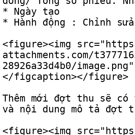
đóng/ Tổng số phiếu. Nh
* Ngày tạo

* Hành động : Chỉnh sửa
<figure><img src="https
attachments.com/t377716
28926a33d4b0/image.png"
</figcaption></figure>

Thêm mới đợt thu sẽ có 
và nội dung mô tả đợt th
<figure><img src="https