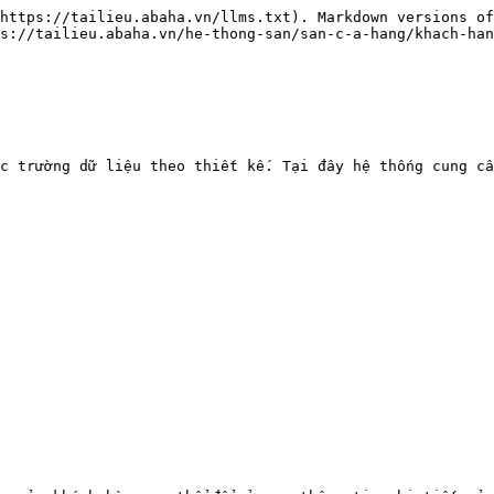
https://tailieu.abaha.vn/llms.txt). Markdown versions of
s://tailieu.abaha.vn/he-thong-san/san-c-a-hang/khach-han
c trường dữ liệu theo thiết kế. Tại đây hệ thống cung cấ