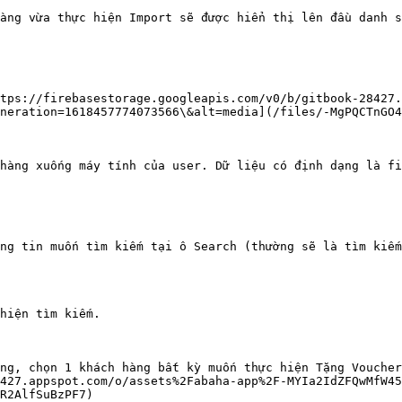
àng vừa thực hiện Import sẽ được hiển thị lên đầu danh s
tps://firebasestorage.googleapis.com/v0/b/gitbook-28427
neration=1618457774073566\&alt=media](/files/-MgPQCTnGO4
hàng xuống máy tính của user. Dữ liệu có định dạng là fi
ng tin muốn tìm kiếm tại ô Search (thường sẽ là tìm kiếm
hiện tìm kiếm.

ng, chọn 1 khách hàng bất kỳ muốn thực hiện Tặng Voucher
427.appspot.com/o/assets%2Fabaha-app%2F-MYIa2IdZFQwMfW45
R2AlfSuBzPF7)
