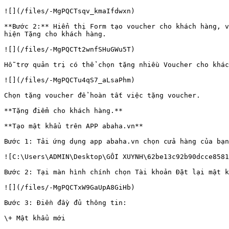
![](/files/-MgPQCTsqv_kmaIfdwxn)

**Bước 2:** Hiển thị Form tạo voucher cho khách hàng, v
hiện Tặng cho khách hàng.

![](/files/-MgPQCTt2wnfSHuGWu5T)

Hỗ trợ quản trị có thể chọn tặng nhiều Voucher cho khác
![](/files/-MgPQCTu4qS7_aLsaPhm)

Chọn tặng voucher để hoàn tất việc tặng voucher.

**Tặng điểm cho khách hàng.**

**Tạo mật khẩu trên APP abaha.vn**

Bước 1: Tải ứng dụng app abaha.vn chọn cửa hàng của bạn
![C:\Users\ADMIN\Desktop\GỐI XUYNH\62be13c92b90dcce8581
Bước 2: Tại màn hình chính chọn Tài khoản Đặt lại mật k
![](/files/-MgPQCTxW9GaUpA8GiHb)

Bước 3: Điền đầy đủ thông tin:

\+ Mật khẩu mới
