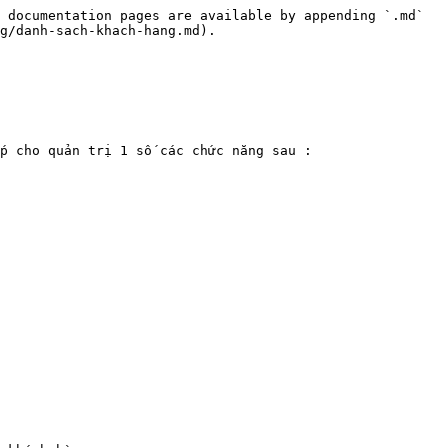
 documentation pages are available by appending `.md` 
g/danh-sach-khach-hang.md).

p cho quản trị 1 số các chức năng sau :
