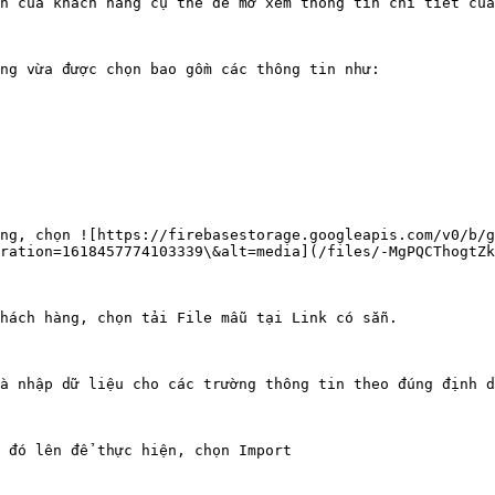
n của khách hàng cụ thể để mở xem thông tin chi tiết của
ng vừa được chọn bao gồm các thông tin như:

ng, chọn ![https://firebasestorage.googleapis.com/v0/b/g
ration=1618457774103339\&alt=media](/files/-MgPQCThogtZk
hách hàng, chọn tải File mẫu tại Link có sẵn.

à nhập dữ liệu cho các trường thông tin theo đúng định d
 đó lên để thực hiện, chọn Import
