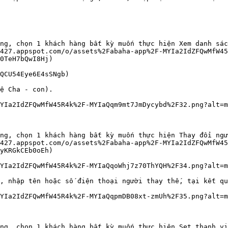
ng, chọn 1 khách hàng bất kỳ muốn thực hiện Xem danh sác
427.appspot.com/o/assets%2Fabaha-app%2F-MYIa2IdZFQwMfW4
0TeH7bQwI8Hj)

QCU54Eye6E4sSNgb)

ệ Cha - con).

YIa2IdZFQwMfW45R4k%2F-MYIaQqm9mt7JmDycybd%2F32.png?alt=m
ng, chọn 1 khách hàng bất kỳ muốn thực hiện Thay đổi ngư
427.appspot.com/o/assets%2Fabaha-app%2F-MYIa2IdZFQwMfW45
yKRGkCEb0oEh)

YIa2IdZFQwMfW45R4k%2F-MYIaQqoWhj7z70ThYQH%2F34.png?alt=m
, nhập tên hoặc số điện thoại người thay thế, tại kết qu
YIa2IdZFQwMfW45R4k%2F-MYIaQqpmDB08xt-zmUh%2F35.png?alt=m
ng, chọn 1 khách hàng bất kỳ muốn thực hiện Set thanh vi