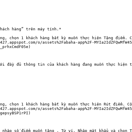
hách hàng” trên máy tính.*

ng, chọn 1 khách hàng bất kỳ muốn thực hiện Tặng điểm. C
427.appspot.com/o/assets%2Fabaha-app%2F-MYIa2IdZFQwMfW4
_prhxCmdF05e)

ới đầy đủ thông tin của khách hàng đang muốn thực hiện t
ng, chọn 1 khách hàng bất kỳ muốn thực hiện Rút điểm. Cộ
427.appspot.com/o/assets%2Fabaha-app%2F-MYIa2IdZFQwMfW4
gepsyBSP1rPI)

 nhập số điểm muốn tặng , Từ ví, Nhập mật khẩu và chọn T