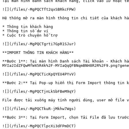
Tại màn hình danh sách khách hàng, click vào ID hoặc tê
![](/files/-MgPQCTft2qxSBRkcFPW)

Hệ thống mở ra màn hình thông tin chi tiết của khách hà
* Thông tin khách hàng

* Thông tin số dư ví

* Cuộc trò chuyện hỗ trợ

![](/files/-MgPQCTgrti7GpR1SJur)

**IMPORT THÔNG TIN KHÁCH HÀNG**

**Bước 1**: Tại màn hình Danh sách Tài khoản - Khách hà
MYIa2IdZFQwMfW45R4k%2F-MYIaQqQFBNqmBNH8R2R%2F9.png?gene
![](/files/-MgPQCTicKpQYEU4PYvV)

**Bước 2:** Tại Pop-up hiển thị Form Import thông tin k
![](/files/-MgPQCTjnLkSbFBeM9qY)

File được tải xuống máy tính người dùng, user mở file v
![](/files/-MgPQCTkuR-jMkhw7Wgs)

**Bước 3**: Tại Form Import, chọn Tải File đã lưu trước
![](/files/-MgPQCTlpcXi3dFPmDCT)
