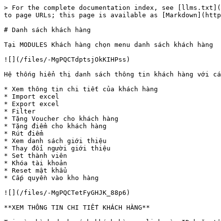
> For the complete documentation index, see [llms.txt](
to page URLs; this page is available as [Markdown](http
# Danh sách khách hàng

Tại MODULES Khách hàng chọn menu danh sách khách hàng

![](/files/-MgPQCTdptsjOkKIHPss)

Hệ thống hiển thị danh sách thông tin khách hàng với cá
* Xem thông tin chi tiết của khách hàng

* Import excel

* Export excel

* Filter

* Tặng Voucher cho khách hàng

* Tặng điểm cho khách hàng

* Rút điểm

* Xem danh sách giới thiệu

* Thay đổi người giới thiệu

* Set thành viên

* Khóa tài khoản

* Reset mật khẩu

* Cấp quyền vào kho hàng

![](/files/-MgPQCTetFyGHJK_88p6)

**XEM THÔNG TIN CHI TIẾT KHÁCH HÀNG**
