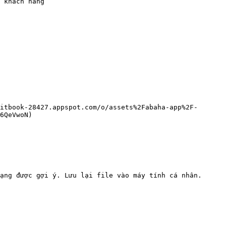
 khách hàng

itbook-28427.appspot.com/o/assets%2Fabaha-app%2F-
6QeVwoN)

ạng được gợi ý. Lưu lại file vào máy tính cá nhân.
