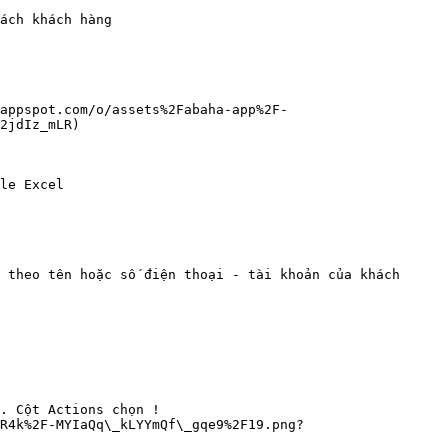
ách khách hàng

.appspot.com/o/assets%2Fabaha-app%2F-
2jdIz_mLR)

le Excel

 theo tên hoặc số điện thoại - tài khoản của khách 
. Cột Actions chọn !
R4k%2F-MYIaQq\_kLYYmQf\_gqe9%2F19.png?