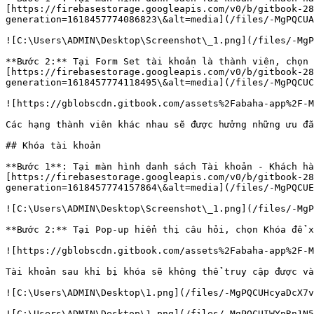
[https://firebasestorage.googleapis.com/v0/b/gitbook-28
generation=1618457774086823\&alt=media](/files/-MgPQCUA
![C:\Users\ADMIN\Desktop\Screenshot\_1.png](/files/-MgP
**Bước 2:** Tại Form Set tài khoản là thành viên, chọn 
[https://firebasestorage.googleapis.com/v0/b/gitbook-28
generation=1618457774118495\&alt=media](/files/-MgPQCUC
![https://gblobscdn.gitbook.com/assets%2Fabaha-app%2F-M
Các hạng thành viên khác nhau sẽ được hưởng những ưu đã
## Khóa tài khoản

**Bước 1**: Tại màn hình danh sách Tài khoản - Khách hà
[https://firebasestorage.googleapis.com/v0/b/gitbook-28
generation=1618457774157864\&alt=media](/files/-MgPQCUE
![C:\Users\ADMIN\Desktop\Screenshot\_1.png](/files/-MgP
**Bước 2:** Tại Pop-up hiển thị câu hỏi, chọn Khóa để x
![https://gblobscdn.gitbook.com/assets%2Fabaha-app%2F-M
Tài khoản sau khi bị khóa sẽ không thể truy cập được và
![C:\Users\ADMIN\Desktop\1.png](/files/-MgPQCUHcyaDcX7v
![C:\Users\ADMIN\Desktop\1.png](/files/-MgPQCUIWYnRn1N5