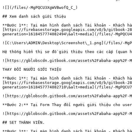
![](/files/-MgPQCU3XgWVBwofQ_C_)

## Xem danh sách giới thiệu

**Bước 1**: Tại màn hình danh sách Tài khoản - Khách hà
[https://firebasestorage.googleapis.com/v0/b/gitbook-28
generation=1618457774082494\&alt=media](/files/-MgPQCU4
![C:\Users\ADMIN\Desktop\Screenshot\_1.png](/files/-MgP
Hệ thống hiển thị sơ đồ giới thiệu theo các cấp (quan h
![https://gblobscdn.gitbook.com/assets%2Fabaha-app%2F-M
THAY ĐỔI NGƯỜI GIỚI THIỆU

**Bước 1**: Tại màn hình danh sách Tài khoản - Khách hà
[https://firebasestorage.googleapis.com/v0/b/gitbook-28
generation=1618457774082710\&alt=media](/files/-MgPQCU7
![https://gblobscdn.gitbook.com/assets%2Fabaha-app%2F-M
**Bước 2:** Tại Form Thay đổi người giới thiệu cho user
![https://gblobscdn.gitbook.com/assets%2Fabaha-app%2F-M
## SET THÀNH VIÊN.

**Bước 1**: Tại màn hình danh sách Tài khoản - Khách hà