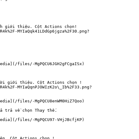
h giới thiệu. Cột Actions chọn!
5R4k%2F-MYIaQqk41LDdGp6jgza%2F30.png?
edia](/files/-MgPQCU6JGH2gFCgaISx)

ời giới thiệu. Cột Actions chọn !
R4k%2F-MYIaQqnPJOWIzK2o\_Ib%2F33.png?
edia](/files/-MgPQCU8enWM0HiZ7Qoo)

ả trả về chọn Thay thế.

edia](/files/-MgPQCU97-VHjJBcfjKP)

ên. Cột Actions chọn !