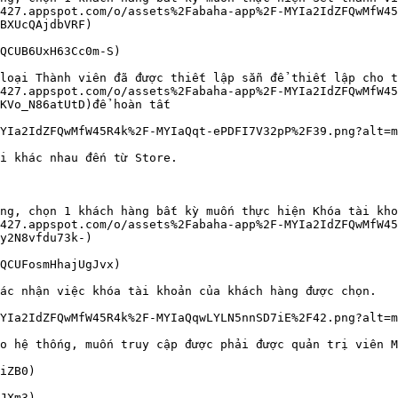
427.appspot.com/o/assets%2Fabaha-app%2F-MYIa2IdZFQwMfW4
BXUcQAjdbVRF)

QCUB6UxH63Cc0m-S)

loại Thành viên đã được thiết lập sẵn để thiết lập cho t
427.appspot.com/o/assets%2Fabaha-app%2F-MYIa2IdZFQwMfW4
KVo_N86atUtD)để hoàn tất

YIa2IdZFQwMfW45R4k%2F-MYIaQqt-ePDFI7V32pP%2F39.png?alt=m
i khác nhau đến từ Store.

ng, chọn 1 khách hàng bất kỳ muốn thực hiện Khóa tài kho
427.appspot.com/o/assets%2Fabaha-app%2F-MYIa2IdZFQwMfW4
y2N8vfdu73k-)

QCUFosmHhajUgJvx)

ác nhận việc khóa tài khoản của khách hàng được chọn.

YIa2IdZFQwMfW45R4k%2F-MYIaQqwLYLN5nnSD7iE%2F42.png?alt=m
o hệ thống, muốn truy cập được phải được quản trị viên M
iZB0)

JXm3)
