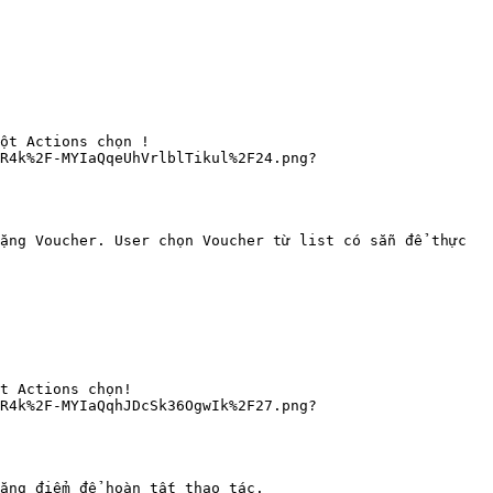
ột Actions chọn !
5R4k%2F-MYIaQqeUhVrlblTikul%2F24.png?
ặng Voucher. User chọn Voucher từ list có sẵn để thực 
t Actions chọn!
5R4k%2F-MYIaQqhJDcSk36OgwIk%2F27.png?
ặng điểm để hoàn tất thao tác.
