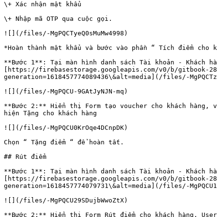
\+ Xác nhận mật khẩu

\+ Nhập mã OTP qua cuộc gọi.

![](/files/-MgPQCTyeQ0sMuMw4998)

*Hoàn thành mật khẩu và bước vào phần “ Tích điểm cho k
**Bước 1**: Tại màn hình danh sách Tài khoản - Khách hà
[https://firebasestorage.googleapis.com/v0/b/gitbook-28
generation=1618457774089436\&alt=media](/files/-MgPQCTz
![](/files/-MgPQCU-9GAtJyNJN-mq)

**Bước 2:** Hiển thị Form tạo voucher cho khách hàng, v
hiện Tặng cho khách hàng

![](/files/-MgPQCU0KrOqe4DCnpDK)

Chọn “ Tặng điểm “ để hoàn tất.

## Rút điểm

**Bước 1**: Tại màn hình danh sách Tài khoản - Khách hà
[https://firebasestorage.googleapis.com/v0/b/gitbook-28
generation=1618457774079731\&alt=media](/files/-MgPQCU1
![](/files/-MgPQCU29SDujbWwoZtX)

**Bước 2:** Hiển thị Form Rút điểm cho khách hàng, User