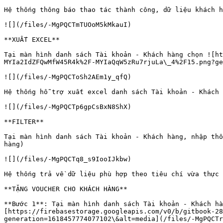
Hệ thống thông báo thao tác thành công, dữ liệu khách h
![](/files/-MgPQCTmTUOoM5kMkauI)

**XUẤT EXCEL**

Tại màn hình danh sách Tài khoản - Khách hàng chọn ![ht
MYIa2IdZFQwMfW45R4k%2F-MYIaQqW5zRu7rjuLa\_4%2F15.png?ge
![](/files/-MgPQCToSh2AEm1y_qfQ)

Hệ thống hỗ trợ xuất excel danh sách Tài khoản - Khách 
![](/files/-MgPQCTp6gpCsBxN8ShX)

**FILTER**

Tại màn hình danh sách Tài khoản - Khách hàng, nhập thô
hàng)

![](/files/-MgPQCTq8_s9IooIJkbw)

Hệ thống trả về dữ liệu phù hợp theo tiêu chí vừa thực 
**TẶNG VOUCHER CHO KHÁCH HÀNG**

**Bước 1**: Tại màn hình danh sách Tài khoản - Khách hà
[https://firebasestorage.googleapis.com/v0/b/gitbook-28
generation=1618457774077102\&alt=media](/files/-MgPQCTr