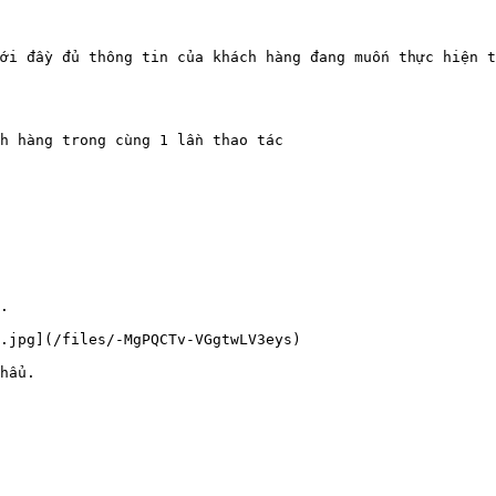
ới đầy đủ thông tin của khách hàng đang muốn thực hiện t
h hàng trong cùng 1 lần thao tác

.

.jpg](/files/-MgPQCTv-VGgtwLV3eys)

hẩu.
