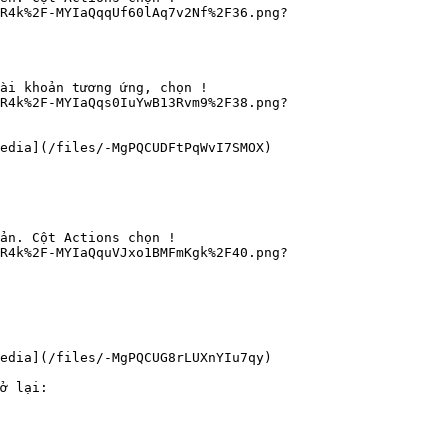
5R4k%2F-MYIaQqqUf60lAq7v2Nf%2F36.png?
ài khoản tương ứng, chọn !
5R4k%2F-MYIaQqs0IuYwB13Rvm9%2F38.png?
edia](/files/-MgPQCUDFtPqWvI7SMOX)

ản. Cột Actions chọn !
5R4k%2F-MYIaQquVJxo1BMFmKgk%2F40.png?
edia](/files/-MgPQCUG8rLUXnYIu7qy)

ở lại:
