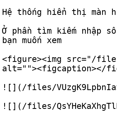
Hệ thống hiển thị màn h
Ở phần tìm kiếm nhập số
bạn muốn xem

<figure><img src="/file
alt=""><figcaption></fi
![](/files/VUzgK9LpbnIa
![](/files/QsYHeKaXhgTl