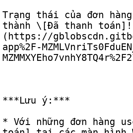
Trạng thái của đơn hàng
thành \[Đã thanh toán]!
(https://gblobscdn.gitb
app%2F-MZMLVnriTs0FduEN
MZMMXYEho7vnhY8TQ4r%2F2
***Lưu ý:***

* Với những đơn hàng us
toán] tại các màn hình 