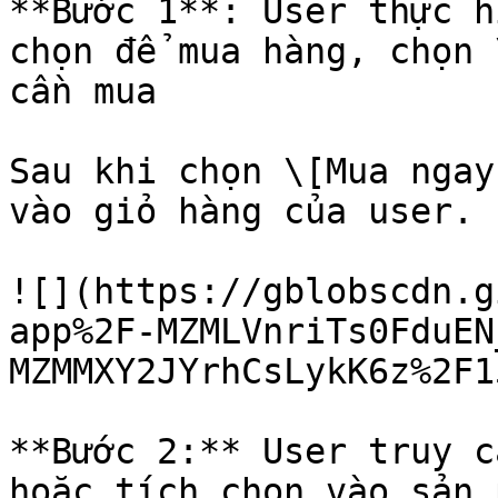
**Bước 1**: User thực h
chọn để mua hàng, chọn 
cần mua

Sau khi chọn \[Mua ngay
vào giỏ hàng của user.

![](https://gblobscdn.g
app%2F-MZMLVnriTs0FduEN
MZMMXY2JYrhCsLykK6z%2F1
**Bước 2:** User truy c
hoặc tích chọn vào sản 