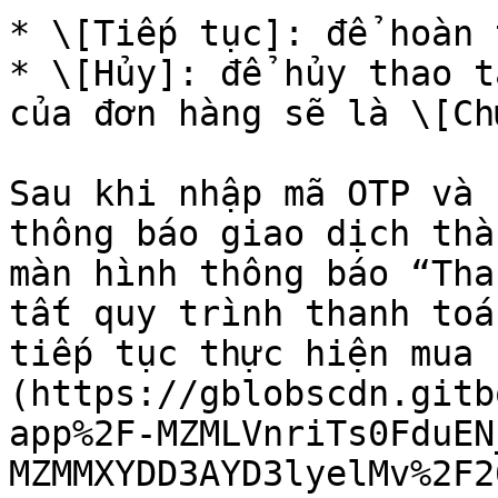
* \[Tiếp tục]: để hoàn 
* \[Hủy]: để hủy thao t
của đơn hàng sẽ là \[Ch
Sau khi nhập mã OTP và 
thông báo giao dịch thà
màn hình thông báo “Tha
tất quy trình thanh toá
tiếp tục thực hiện mua 
(https://gblobscdn.gitb
app%2F-MZMLVnriTs0FduEN
MZMMXYDD3AYD3lyelMv%2F2