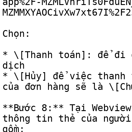
app%2F-MZMLVnriTs0FduEN
MZMMXYAOCivXw7xt67I%2F2
Chọn:

* \[Thanh toán]: để đi 
dịch

* \[Hủy] để việc thanh 
của đơn hàng sẽ là \[Ch
**Bước 8:** Tại Webview
thông tin thẻ của người
gồm:
