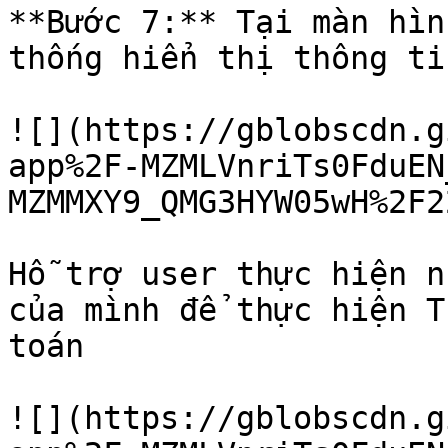
**Bước 7:** Tại màn hìn
thống hiển thị thông ti
![](https://gblobscdn.g
app%2F-MZMLVnriTs0FduEN
MZMMXY9_QMG3HYW05wH%2F2
Hỗ trợ user thực hiện n
của mình để thực hiện T
toán

![](https://gblobscdn.g