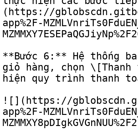
thực hiện các bước tiếp
(https://gblobscdn.gitb
app%2F-MZMLVnriTs0FduEN
MZMMXY7ESEPaQGJiyNp%2F2
**Bước 6:** Hệ thống ba
giỏ hàng, chọn \[Thanh 
hiện quy trình thanh toá
![](https://gblobscdn.g
app%2F-MZMLVnriTs0FduEN
MZMMXY8pDIgkGVGnNUU%2F2