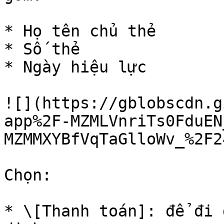
* Họ tên chủ thẻ

* Số thẻ

* Ngày hiệu lực

![](https://gblobscdn.g
app%2F-MZMLVnriTs0FduEN
MZMMXYBfVqTaGlloWv_%2F2
Chọn:

* \[Thanh toán]: để đi 