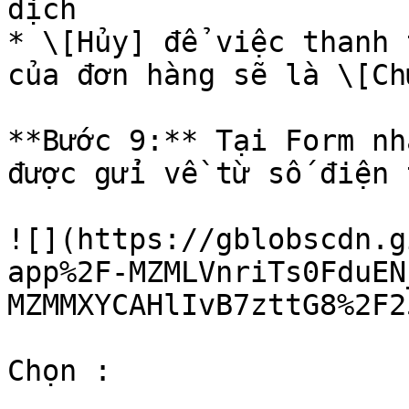
dịch

* \[Hủy] để việc thanh 
của đơn hàng sẽ là \[Ch
**Bước 9:** Tại Form nh
được gửi về từ số điện 
![](https://gblobscdn.g
app%2F-MZMLVnriTs0FduEN
MZMMXYCAHlIvB7zttG8%2F2
Chọn :
