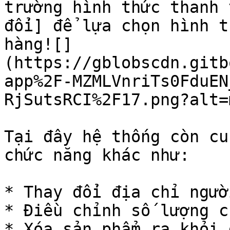
trường hình thức thanh 
đổi] để lựa chọn hình t
hàng![]
(https://gblobscdn.gitb
app%2F-MZMLVnriTs0FduEN
RjSutsRCI%2F17.png?alt=
Tại đây hệ thống còn cu
chức năng khác như:

* Thay đổi địa chỉ ngườ
* Điều chỉnh số lượng c
* Xóa sản phẩm ra khỏi 