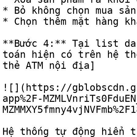
* Bỏ không chọn mua sản
* Chọn thêm mặt hàng kh
**Bước 4:** Tại list da
toán hiện có trên hệ th
thẻ ATM nội địa]

![](https://gblobscdn.g
app%2F-MZMLVnriTs0FduEN
MZMMXY5fmny4vjNVFmb%2F1
Hệ thống tự động hiển t