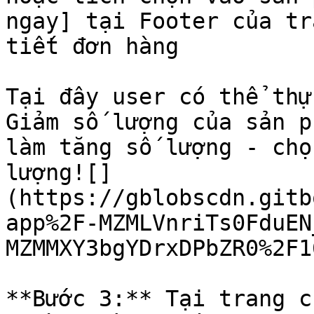
ngay] tại Footer của tr
tiết đơn hàng

Tại đây user có thể thự
Giảm số lượng của sản p
làm tăng số lượng - chọ
lượng![]
(https://gblobscdn.gitb
app%2F-MZMLVnriTs0FduEN
MZMMXY3bgYDrxDPbZR0%2F1
**Bước 3:** Tại trang c