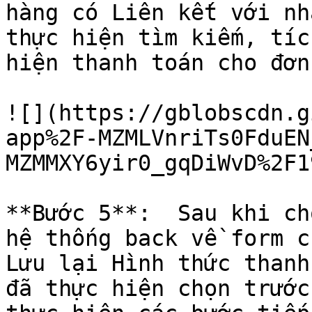
hàng có Liên kết với nh
thực hiện tìm kiếm, tíc
hiện thanh toán cho đơn
![](https://gblobscdn.g
app%2F-MZMLVnriTs0FduEN
MZMMXY6yir0_gqDiWvD%2F1
**Bước 5**:  Sau khi ch
hệ thống back về form c
Lưu lại Hình thức thanh
đã thực hiện chọn trước