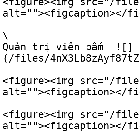
<figure><img src="/file
alt=""><figcaption></fi
\

Quản trị viên bấm  ![]
(/files/4nX3Lb8zAyf87tZ
<figure><img src="/file
alt=""><figcaption></fi
<figure><img src="/file