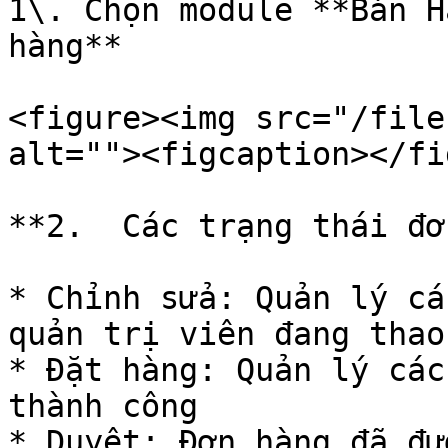
1\. Chọn module **Bán H
hàng**

<figure><img src="/file
alt=""><figcaption></fi
**2.  Các trạng thái đơ
* Chỉnh sửa: Quản lý cá
quản trị viên đang thao
* Đặt hàng: Quản lý các
thành công

* Duyệt: Đơn hàng đã đư