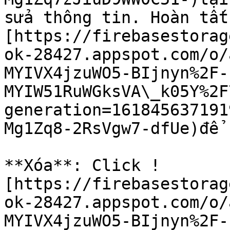
sửa thông tin. Hoàn tất
[https://firebasestorag
ok-28427.appspot.com/o/
MYIVX4jzuWO5-BIjnyn%2F-
MYIW51RuWGksVA\_k05Y%2F
generation=161845637191
Mg1Zq8-2RsVgw7-dfUe)để 
**Xóa**: Click !
[https://firebasestorag
ok-28427.appspot.com/o/
MYIVX4jzuWO5-BIjnyn%2F-