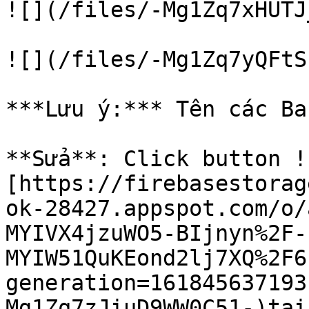
![](/files/-Mg1Zq7xHUTJ
![](/files/-Mg1Zq7yQFtS
***Lưu ý:*** Tên các Ba
**Sửa**: Click button !
[https://firebasestorag
ok-28427.appspot.com/o/
MYIVX4jzuWO5-BIjnyn%2F-
MYIW51QuKEond2lj7XQ%2F6
generation=161845637193
Mg1Zq7zJiuD9WW0C51-)tại