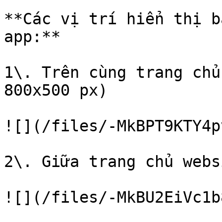
**Các vị trí hiển thị b
app:**

1\. Trên cùng trang chủ
800x500 px)

![](/files/-MkBPT9KTY4p
2\. Giữa trang chủ webs
![](/files/-MkBU2EiVc1b