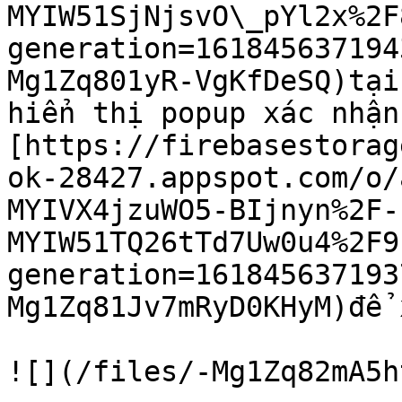
MYIW51SjNjsvO\_pYl2x%2F
generation=161845637194
Mg1Zq801yR-VgKfDeSQ)tại
hiển thị popup xác nhận
[https://firebasestorag
ok-28427.appspot.com/o/
MYIVX4jzuWO5-BIjnyn%2F-
MYIW51TQ26tTd7Uw0u4%2F9
generation=161845637193
Mg1Zq81Jv7mRyD0KHyM)để 
![](/files/-Mg1Zq82mA5h