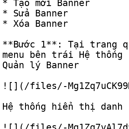
* Tạo mới Banner

* Sửa Banner

* Xóa Banner

**Bước 1**: Tại trang q
menu bên trái Hệ thống 
Quản lý Banner

![](/files/-Mg1Zq7uCK99
Hệ thống hiển thị danh 
![](/files/-Mg1Zq7vAl7d