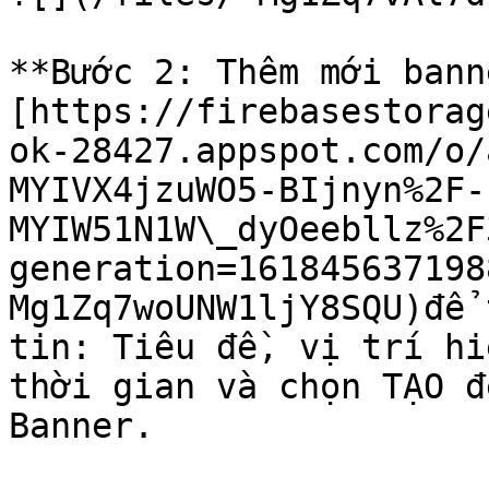
**Bước 2: Thêm mới bann
[https://firebasestorag
ok-28427.appspot.com/o/
MYIVX4jzuWO5-BIjnyn%2F-
MYIW51N1W\_dyOeebllz%2F
generation=161845637198
Mg1Zq7woUNW1ljY8SQU)để 
tin: Tiêu đề, vị trí hi
thời gian và chọn TẠO đ
Banner.
